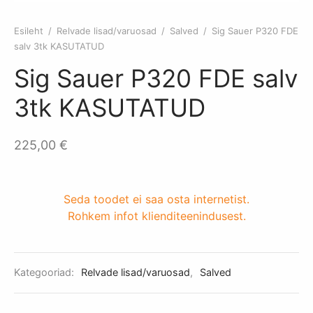
itus Basic
kemoon
kud
a olulised osad
Esileht
/
Relvade lisad/varuosad
/
Salved
/
Sig Sauer P320 FDE
itus laskekatseks Täispakett
mispaketid
mutid
lvrid
salv 3tk KASUTATUD
Sig Sauer P320 FDE salv
itus laskekatseks 1 kord
agaas
3tk KASUTATUD
ade lisad/varuosad
225,00
€
akapid
ikud
Seda toodet ei saa osta internetist.
Rohkem infot klienditeenindusest.
kunoad
relvad
Kategooriad:
Relvade lisad/varuosad
,
Salved