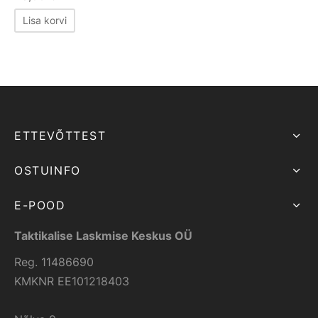
Lisa korvi
ETTEVÕTTEST
OSTUINFO
E-POOD
Taktikalise Laskmise Keskus OÜ
Reg. 11486690
KMKNR EE101218403