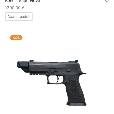
Benelli SuperNova
1200,00
€
Vaata toodet
-
20
%