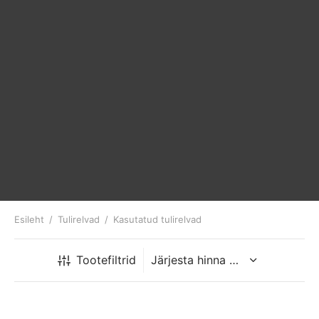
Esileht
/
Tulirelvad
/
Kasutatud tulirelvad
Tootefiltrid