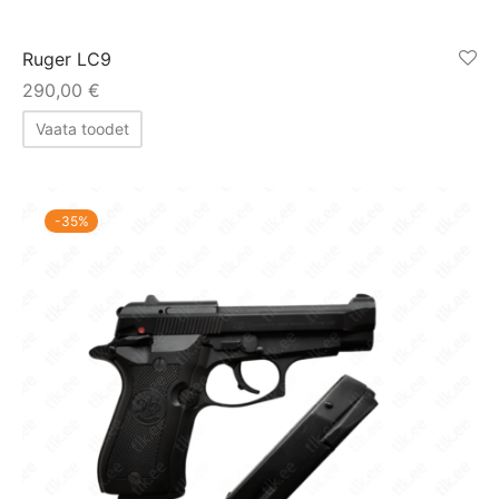
Ruger LC9
290,00
€
Vaata toodet
-
35
%