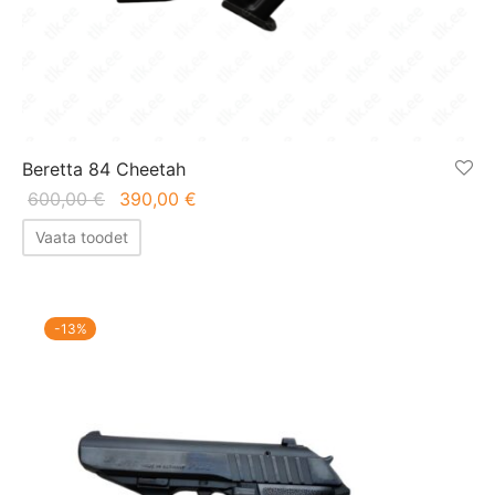
Beretta 84 Cheetah
Algne
Praegune
600,00
€
390,00
€
hind oli:
hind on:
Vaata toodet
600,00 €.
390,00 €.
-
13
%