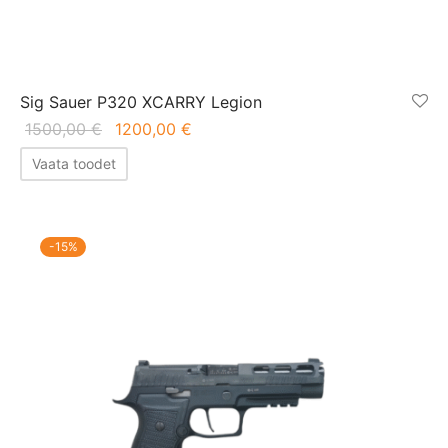
Sig Sauer P320 XCARRY Legion
Algne hind
Praegune
1500,00
€
1200,00
€
oli:
hind on:
Vaata toodet
1500,00 €.
1200,00 €.
-
15
%