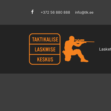
+372 56 880 888
info@tlk.ee
Lasket