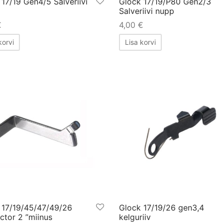
17/19 Gen4/5 Salveriivi
Glock 17/19/P80 Gen2/3
Salveriivi nupp
€
4,00
€
korvi
Lisa korvi
 17/19/45/47/49/26
Glock 17/19/26 gen3,4
ctor 2 ”miinus
kelguriiv