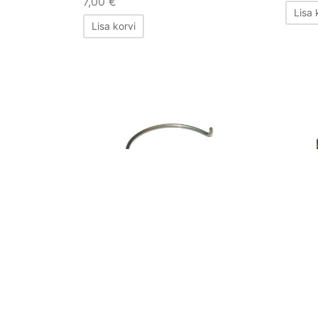
7,00
€
Lisa 
Lisa korvi
Sig Sauer Decocking lever
Sig Sa
Spring
10,00
10,00
€
Lisa 