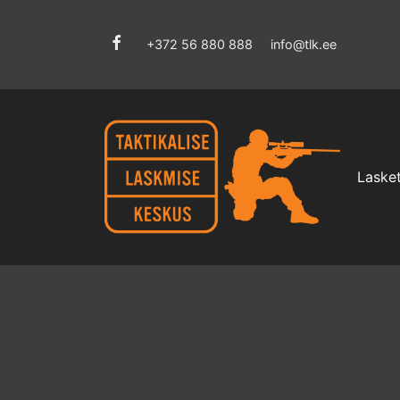
+372 56 880 888
info@tlk.ee
Lasket