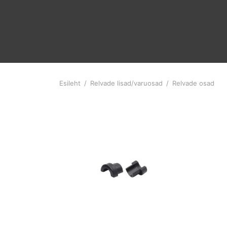
Esileht
/
Relvade lisad/varuosad
/
Relvade osad