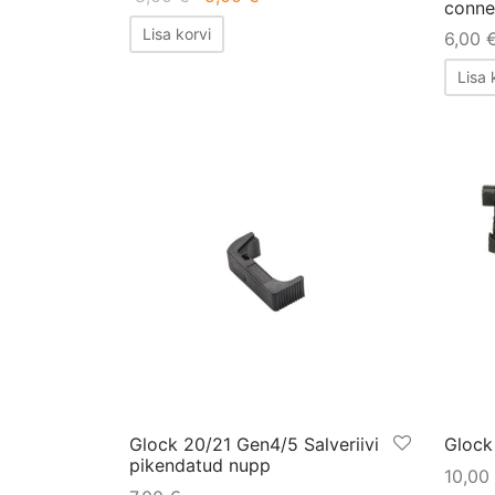
conne
hind
hind on:
Lisa korvi
6,00
oli:
5,00 €.
8,00 €.
Lisa 
Glock 20/21 Gen4/5 Salveriivi
Glock
pikendatud nupp
10,00