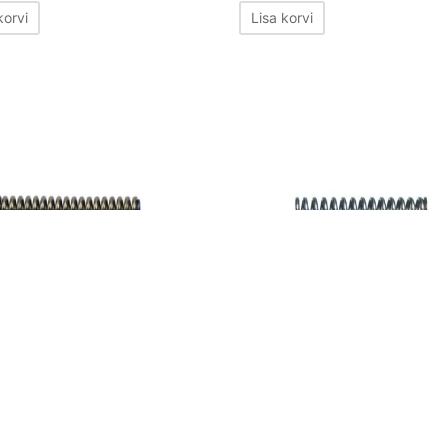
korvi
Lisa korvi
uer extractor spring
Sig Sauer main spring
€
10,00
€
korvi
Lisa korvi