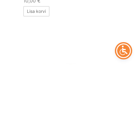
10,00
€
Lisa korvi
Sig Sauer Hammer Pin
10,00
€
Lisa korvi