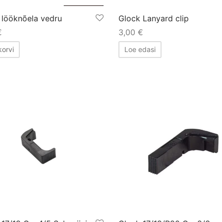
 lööknõela vedru
Glock Lanyard clip
€
3,00
€
korvi
Loe edasi