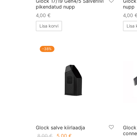
Glock 17/19 Gen4/5 Salveriivi
Glock 
pikendatud nupp
nupp
4,00
€
4,00
Lisa korvi
Lisa 
-
38
%
Glock salve kiirlaadja
Glock
conne
Algne
Praegune
8,00
€
5,00
€