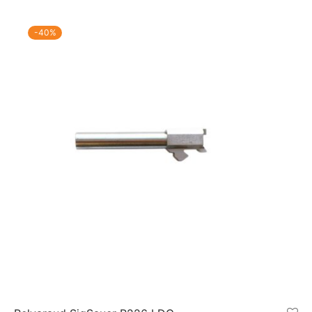
-
40
%