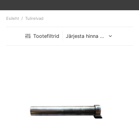
Esileht
/
Tulirelvad
Tootefiltrid