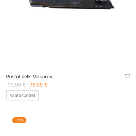
Püstolikelk Makarov
Algne
Praegune
99,00
€
75,00
€
hind oli:
hind on:
Vaata toodet
99,00 €.
75,00 €.
-
25
%