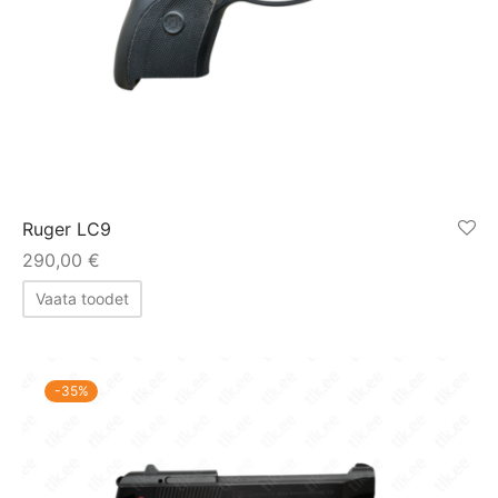
Ruger LC9
290,00
€
Vaata toodet
-
35
%