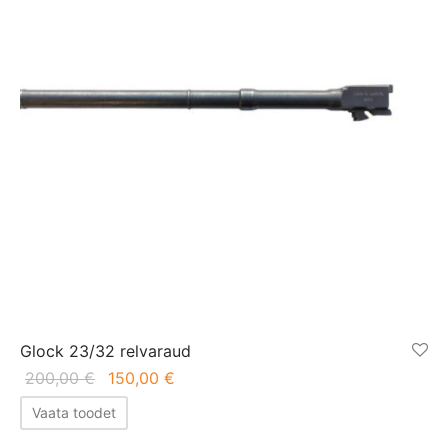
Glock 23/32 relvaraud
Algne
Praegune
200,00
€
150,00
€
hind oli:
hind on:
Vaata toodet
200,00 €.
150,00 €.