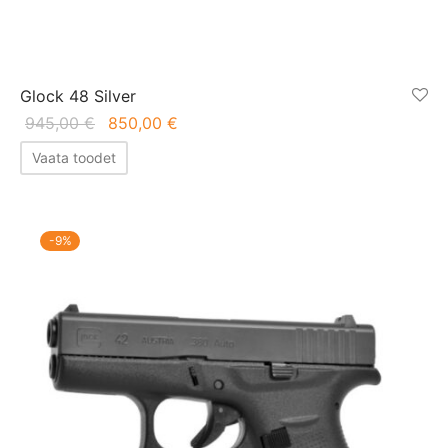
Glock 48 Silver
Algne
Praegune
945,00
€
850,00
€
hind oli:
hind on:
Vaata toodet
945,00 €.
850,00 €.
-
9
%