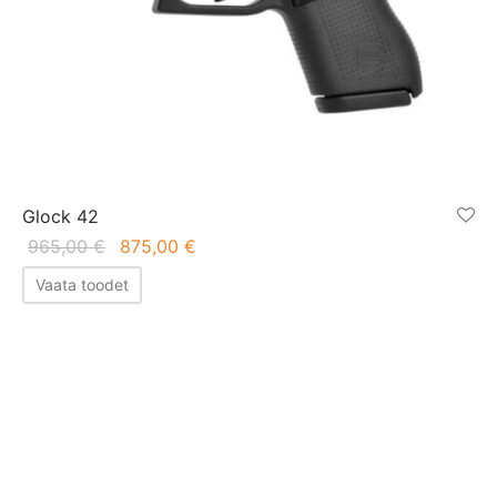
Glock 42
Algne
Praegune
965,00
€
875,00
€
hind oli:
hind on:
Vaata toodet
965,00 €.
875,00 €.