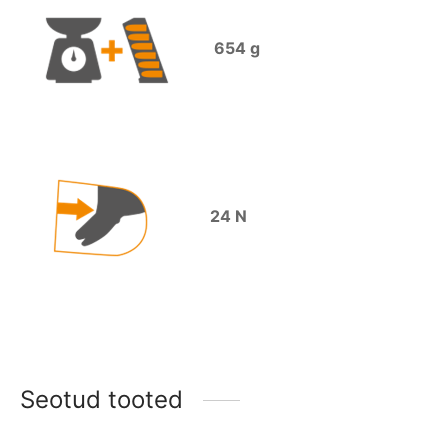
654 g
24 N
Seotud tooted