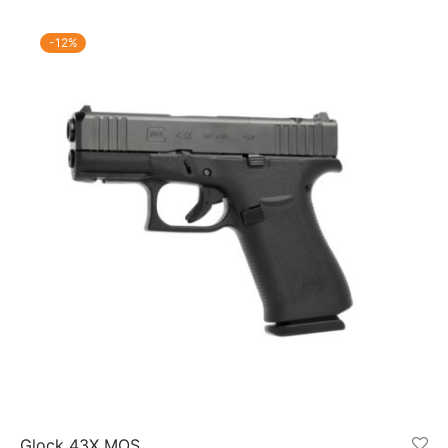
-
12
%
Glock 43X MOS