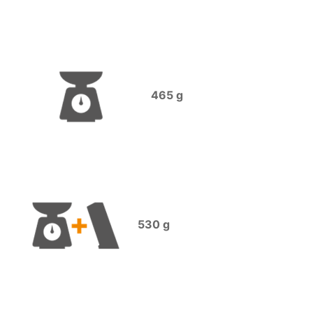
465 g
530 g