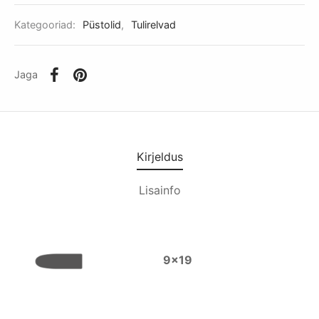
Kategooriad:
Püstolid
,
Tulirelvad
Jaga
Kirjeldus
Lisainfo
9×19