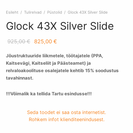
itus Basic
kemoon
kud
a olulised osad
Esileht
/
Tulirelvad
/
Püstolid
/
Glock 43X Silver Slide
itus laskekatseks Täispakett
mispaketid
mutid
lvrid
Glock 43X Silver Slide
itus laskekatseks 1 kord
agaas
Algne
Praegune
925,00
€
825,00
€
ade lisad/varuosad
hind oli:
hind on:
Jõustruktuuride liikmetele, töötajatele (PPA,
925,00 €.
825,00 €.
akapid
Kaitsevägi, Kaitseliit ja Päästeamet) ja
relvaloakoolituse osalejatele kehtib 15% soodustus
ikud
tavahinnast.
kunoad
!!!Võimalik ka tellida Tartu esindusse!!!
relvad
Seda toodet ei saa osta internetist.
Rohkem infot klienditeenindusest.