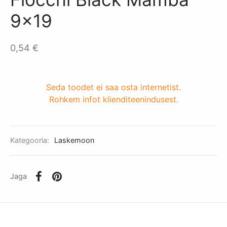
itus Basic
kemoon
kud
a olulised osad
9×19
itus laskekatseks Täispakett
mispaketid
mutid
lvrid
0,54
€
itus laskekatseks 1 kord
agaas
ade lisad/varuosad
Seda toodet ei saa osta internetist.
Rohkem infot klienditeenindusest.
akapid
ikud
Kategooria:
Laskemoon
kunoad
Jaga
relvad