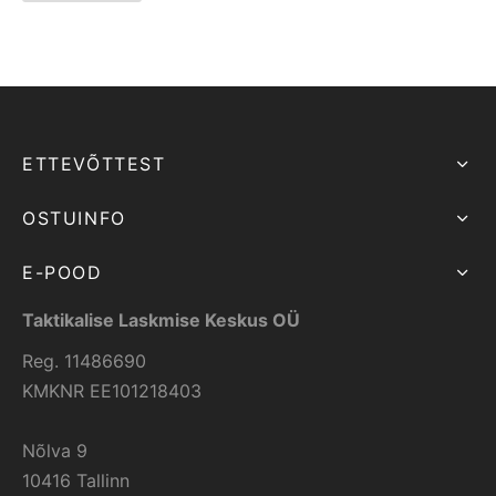
ETTEVÕTTEST
OSTUINFO
E-POOD
Taktikalise Laskmise Keskus OÜ
Reg. 11486690
KMKNR EE101218403
Nõlva 9
10416 Tallinn