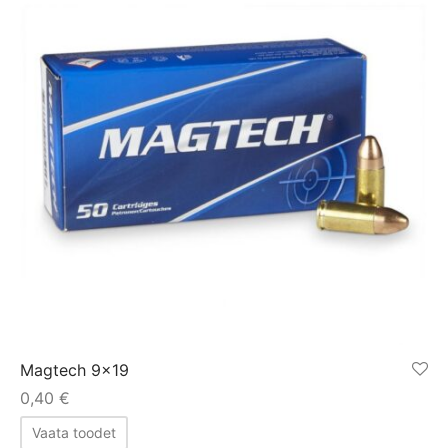
Magtech 9×19
0,40
€
Vaata toodet