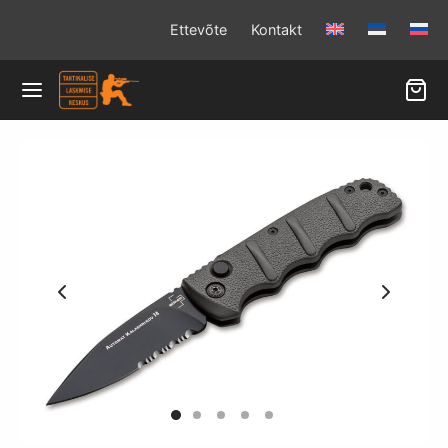
Ettevõte
Kontakt
Back
Back
Back
Back
Back
Back
Back
LITUSED
OOD
KMISPAKETID
VADE LISAD/VARUOSAD
VIKUD
IRELVAD
TOLID
ituste kalender
urid
ile
ade osad
ahooldus
tatud tulirelvad
akkumine
aloakoolitus
ekaardid
le inimesele
alambid
id
e lask
itused
e inimesele
ed
olid