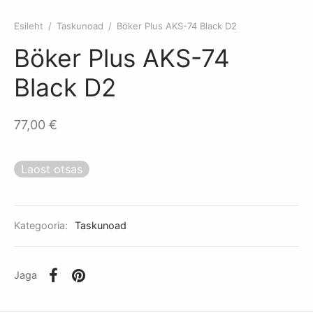
itus Basic
kemoon
kud
a olulised osad
Esileht
/
Taskunoad
/
Böker Plus AKS-74 Black D2
itus laskekatseks Täispakett
mispaketid
mutid
lvrid
Böker Plus AKS-74
itus laskekatseks 1 kord
agaas
Black D2
ade lisad/varuosad
77,00
€
akapid
Laost otsas
ikud
kunoad
Kategooria:
Taskunoad
relvad
Jaga