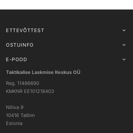
ETTEVÕTTEST
OSTUINFO
E-POOD
Taktikalise Laskmise Keskus OÜ
Reg. 11486690
KMKNR EE101218403
Nõlva 9
10416 Tallinn
Estonia