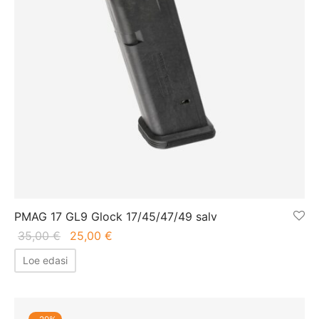
PMAG 17 GL9 Glock 17/45/47/49 salv
Algne
Praegune
35,00
€
25,00
€
hind oli:
hind on:
Loe edasi
35,00 €.
25,00 €.