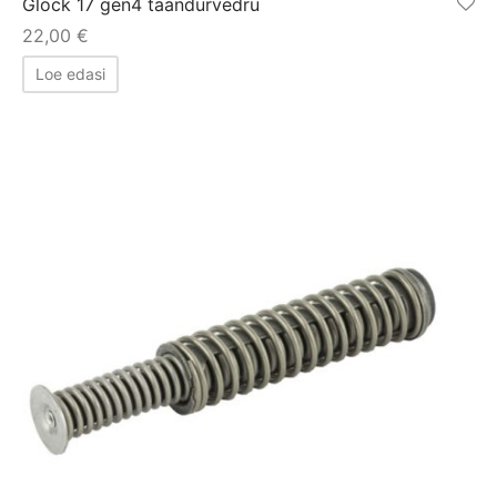
Glock 17 gen4 taandurvedru
22,00
€
Loe edasi