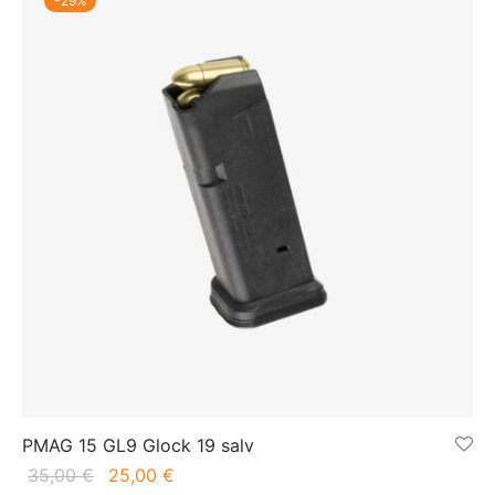
-
29
%
PMAG 15 GL9 Glock 19 salv
Algne
Praegune
35,00
€
25,00
€