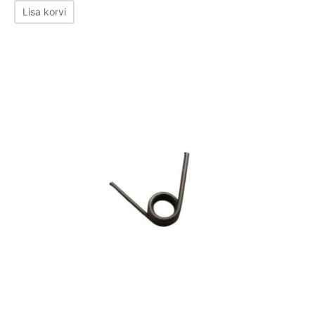
hind oli:
hind on:
Lisa korvi
35,00 €.
25,00 €.