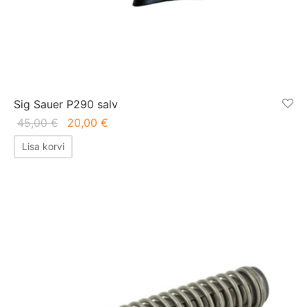
Sig Sauer P290 salv
Algne
Praegune
45,00
€
20,00
€
hind oli:
hind on:
Lisa korvi
45,00 €.
20,00 €.