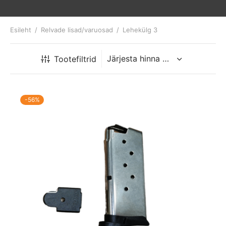
Esileht
/
Relvade lisad/varuosad
/
Lehekülg 3
Tootefiltrid
-
56
%