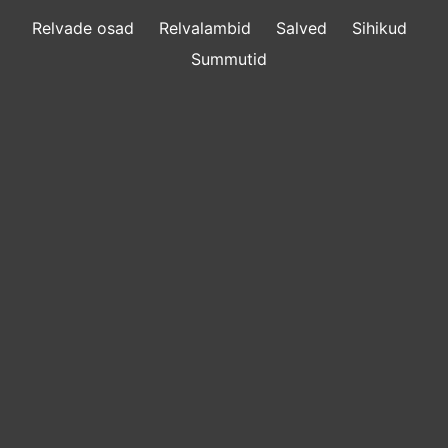
Relvade osad
Relvalambid
Salved
Sihikud
Summutid