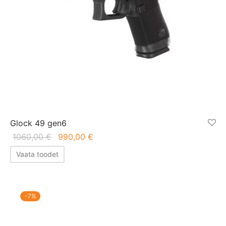
Glock 49 gen6
Algne hind
Praegune
1060,00
€
990,00
€
oli:
hind on:
Vaata toodet
1060,00 €.
990,00 €.
-
7
%