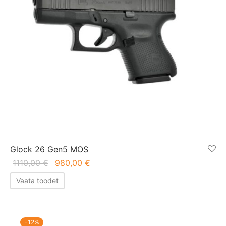
Glock 26 Gen5 MOS
Algne
Praegune
1110,00
€
980,00
€
hind oli:
hind on:
Vaata toodet
1110,00 €.
980,00 €.
-
12
%