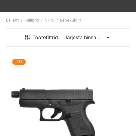
Esileht
/
Kaliibrid
/
9x19
/
Lehekülg 4
Tootefiltrid
-
11
%