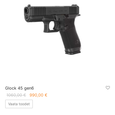
Glock 45 gen6
Algne hind
Praegune
1060,00
€
990,00
€
oli:
hind on:
Vaata toodet
1060,00 €.
990,00 €.