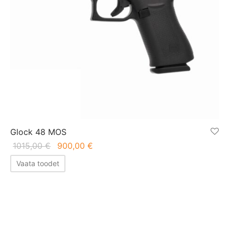
Glock 48 MOS
Algne
Praegune
1015,00
€
900,00
€
hind oli:
hind on:
Vaata toodet
1015,00 €.
900,00 €.