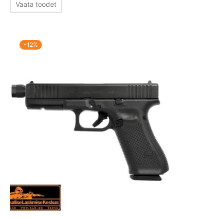
Vaata toodet
1110,00 €.
980,00 €.
-
12
%