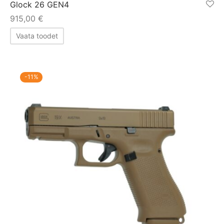
Glock 26 GEN4
915,00
€
Vaata toodet
-
11
%