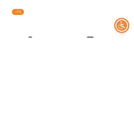
-
7
%
TOOTEFILTRID
Glock 17 gen6