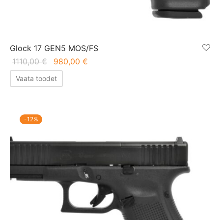
Glock 17 GEN5 MOS/FS
Algne
Praegune
1110,00
€
980,00
€
hind oli:
hind on:
Vaata toodet
1110,00 €.
980,00 €.
-
12
%