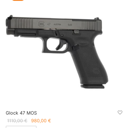
Glock 47 MOS
Algne
Praegune
1110,00
€
980,00
€
hind oli:
hind on: