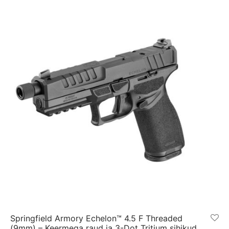
Springfield Armory Echelon™ 4.5 F Threaded
(9mm) – Keermega raud ja 3-Dot Tritium sihikud