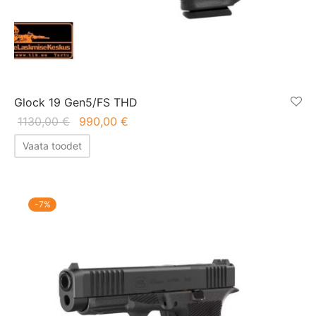
Glock 19 Gen5/FS THD
Algne
Praegune
1130,00
€
990,00
€
hind oli:
hind on:
Vaata toodet
1130,00 €.
990,00 €.
-
7
%