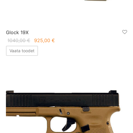
Glock 19X
Algne hind
Praegune
1040,00
€
925,00
€
oli:
hind on:
Vaata toodet
1040,00 €.
925,00 €.