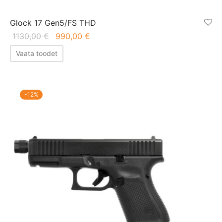
Glock 17 Gen5/FS THD
Algne
Praegune
1130,00
€
990,00
€
hind oli:
hind on:
Vaata toodet
1130,00 €.
990,00 €.
-
12
%