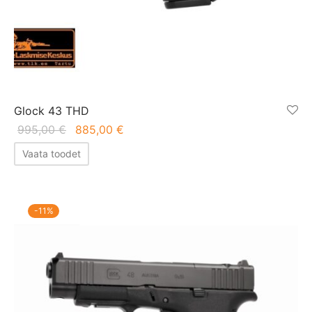
Glock 43 THD
Algne
Praegune
995,00
€
885,00
€
hind oli:
hind on:
Vaata toodet
995,00 €.
885,00 €.
-
11
%