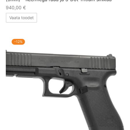
940,00
€
Vaata toodet
-
12
%