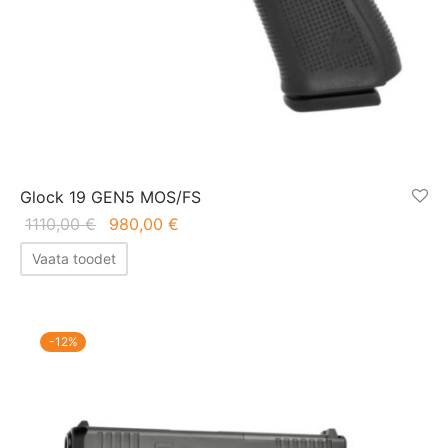
Glock 19 GEN5 MOS/FS
Algne
Praegune
1110,00
€
980,00
€
hind oli:
hind on:
Vaata toodet
1110,00 €.
980,00 €.
-
12
%