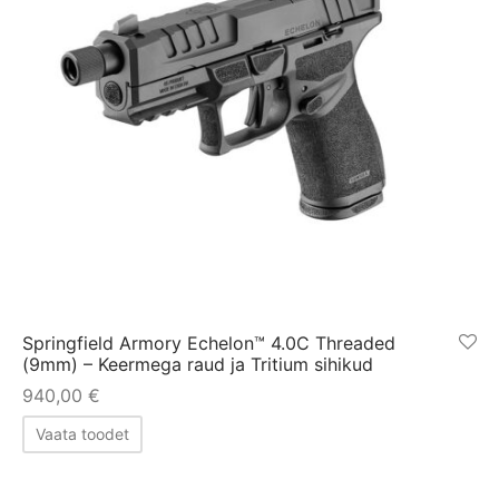
Springfield Armory Echelon™ 4.0C Threaded
(9mm) – Keermega raud ja Tritium sihikud
940,00
€
Vaata toodet