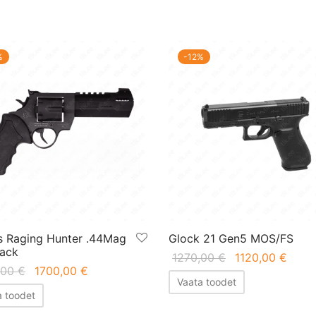
%
-
12
%
s Raging Hunter .44Mag
Glock 21 Gen5 MOS/FS
lack
Первоначальн
Теку
1270,00
€
1120,00
€
Первоначальная
Текущая
,00
€
1700,00
€
цена
цена
Vaata toodet
цена
цена:
составляла
1120,
a toodet
составляла
1700,00 €.
1270,00 €.