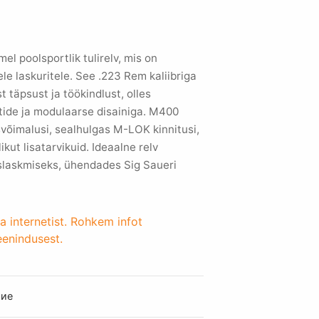
я
 poolsportlik tulirelv, mis on
 €.
ele laskuritele. See .223 Rem kaliibriga
täpsust ja töökindlust, olles
ide ja modulaarse disainiga. M400
õimalusi, sealhulgas M-LOK kinnitusi,
ikut lisatarvikuid. Ideaalne relv
uslaskmiseks, ühendades Sig Saueri
a internetist. Rohkem infot
eenindusest.
ие