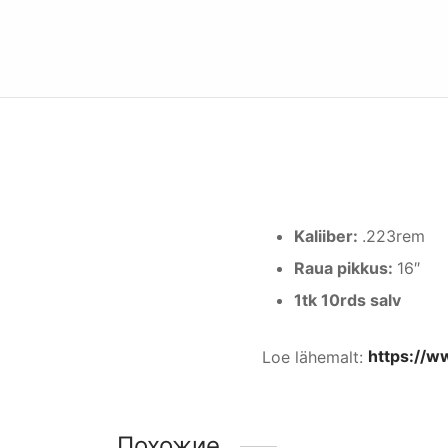
Kaliiber:
.223rem
Raua pikkus:
16″
1tk 10rds salv
Loe lähemalt:
https://w
Похожие