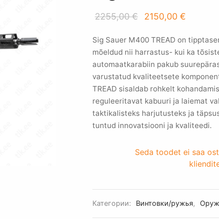
Первоначальная
Текуща
2255,00
€
2150,00
€
цена
цена:
Sig Sauer M400 TREAD on tipptasemel
составляла
2150,00
mõeldud nii harrastus- kui ka tõsist
2255,00 €.
automaatkarabiin pakub suurepärast 
varustatud kvaliteetsete komponent
TREAD sisaldab rohkelt kohandamisv
reguleeritavat kabuuri ja laiemat val
taktikalisteks harjutusteks ja täps
tuntud innovatsiooni ja kvaliteedi.
Seda toodet ei saa ost
kliendit
Категории:
Винтовки/ружья
,
Оруж