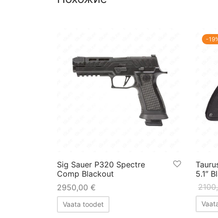
-
19
Sig Sauer P320 Spectre
Tauru
Comp Blackout
5.1″ B
2100
2950,00
€
Vaat
Vaata toodet