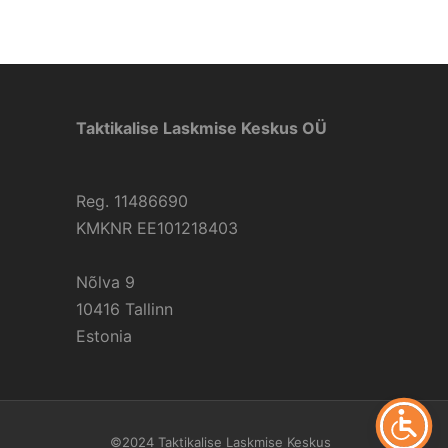
Taktikalise Laskmise Keskus OÜ
Reg. 11486690
KMKNR EE101218403
Nõlva 9
10416 Tallinn
Estonia
©2024 Taktikalise Laskmise Keskus