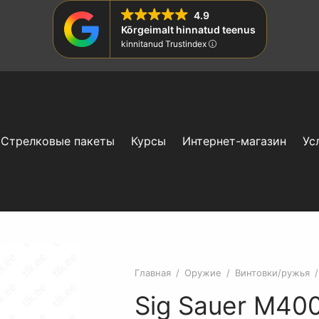
4.9
Kõrgeimalt hinnatud teenus
kinnitanud Trustindex
Стрелковые пакеты
Курсы
Интернет-магазин
Ус
Главная
/
Оружие
/
Винтовки/ружья
/
Sig Sauer M40