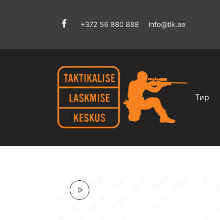
+372 56 880 888
info@tlk.ee
Тир