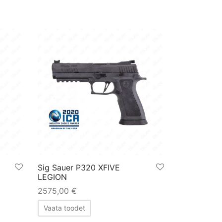
Sig Sauer P320 XFIVE
LEGION
ая
щая
2575,00
€
:
00 €.
Vaata toodet