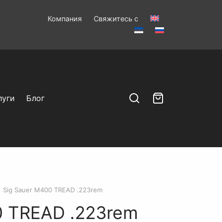
Компания
Свяжитесь с
луги
Блог
Sig Sauer M400 TREAD .223rem
0 TREAD .223rem