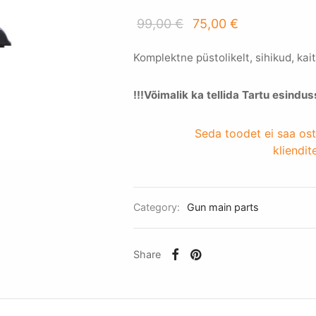
Original
Current
99,00
€
75,00
€
price
price is:
Komplektne püstolikelt, sihikud, kai
was:
75,00 €.
99,00 €.
!!!Võimalik ka tellida Tartu esindus
Seda toodet ei saa ost
kliendit
Category:
Gun main parts
Share