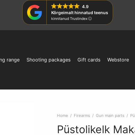
4.9
Kõrgeimalt hinnatud teenus
kinnitanud Trustindex
ng range
Shooting packages
Gift cards
Webstore
Home
/
Firearms
/
Gun main parts
/
Pü
Püstolikelk Mak