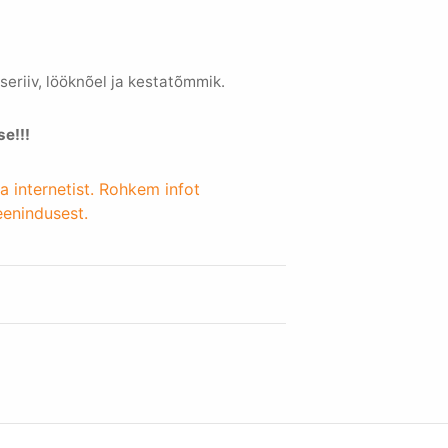
tseriiv, lööknõel ja kestatõmmik.
se!!!
a internetist. Rohkem infot
eenindusest.