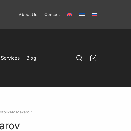
About Us
Contact
Services
Blog
stolikelk Makarov
arov