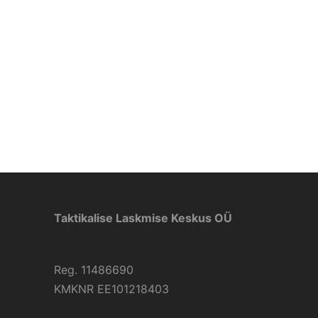
Taktikalise Laskmise Keskus OÜ
Reg. 11486690
KMKNR EE101218403