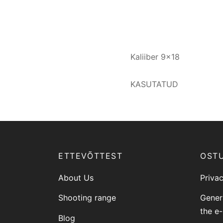
Kaliiber 9×18
KASUTATUD
ETTEVÕTTEST
OST
About Us
Privac
Shooting range
Gener
the e
Blog