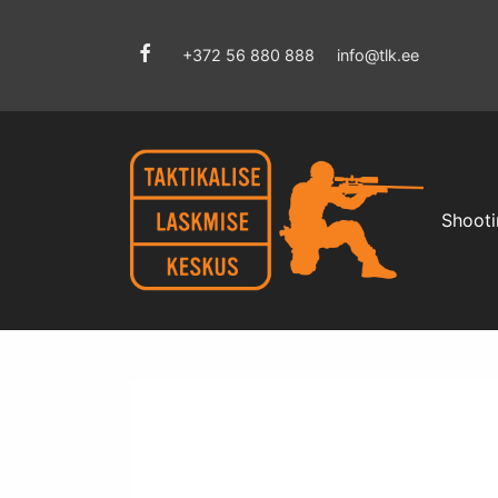
+372 56 880 888
info@tlk.ee
Shooti