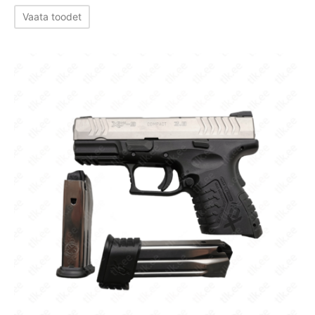
цена
цена:
Vaata toodet
составляла
765,00 €.
870,00 €.