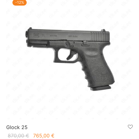
-
12
%
Glock 25
Первоначальная
Текущая
870,00
€
765,00
€