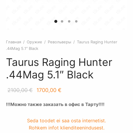
овый
роны
целы
ные части оружия
ктическое занятие по стрельбе Полный
елковые пакеты
шители
ольверы
ет
цовый газ
вое практическое заняте по стрельбе
Главная
/
Оружие
/
Револьверы
/
Taurus Raging Hunter
части для оружия
.44Mag 5.1″ Black
Taurus Raging Hunter
жейные шкафы
.44Mag 5.1″ Black
ессуары
Первоначальная
Текущая
2100,00
€
1700,00
€
манные ножи
цена
цена:
!!!Можно также заказать в офис в Тарту!!!!
жие
составляла
1700,00 €.
2100,00 €.
Seda toodet ei saa osta internetist.
Rohkem infot klienditeenindusest.