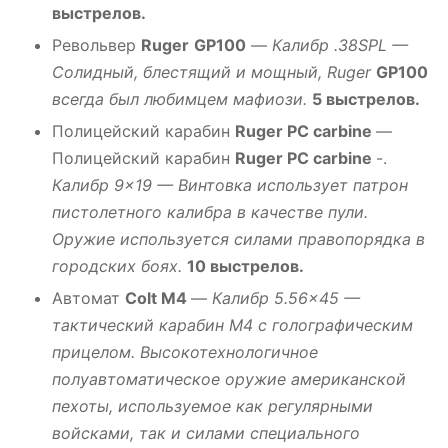
выстрелов.
Револьвер
Ruger
GP100
—
Калибр .38SPL —
Солидный, блестящий и мощный, Ruger
GP100
всегда был любимцем мафиози.
5 выстрелов.
Полицейский карабин
Ruger PC carbine
—
Полицейский карабин
Ruger PC carbine
-.
Калибр 9×19 — Винтовка использует патрон
пистолетного калибра в качестве пули.
Оружие используется силами правопорядка в
городских боях.
10 выстрелов.
Автомат
Colt M4
—
Калибр 5.56×45 —
тактический карабин M4 с голографическим
прицелом. Высокотехнологичное
полуавтоматическое оружие американской
пехоты, используемое как регулярными
войсками, так и силами специального