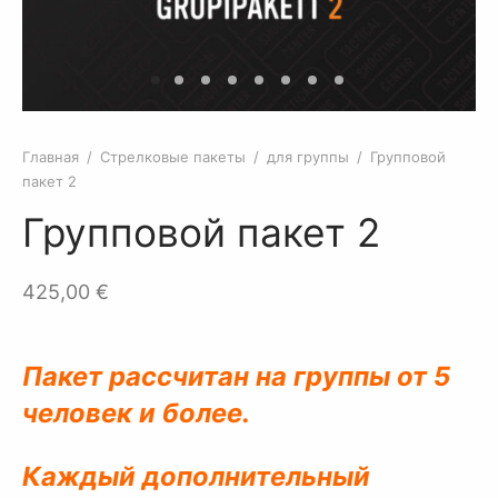
овый
роны
целы
ные части оружия
ктическое занятие по стрельбе Полный
елковые пакеты
шители
ольверы
ет
цовый газ
вое практическое заняте по стрельбе
Главная
/
Стрелковые пакеты
/
для группы
/
Групповой
части для оружия
пакет 2
Групповой пакет 2
жейные шкафы
ессуары
425,00
€
манные ножи
Пакет рассчитан на группы от 5
жие
человек и более.
Каждый дополнительный